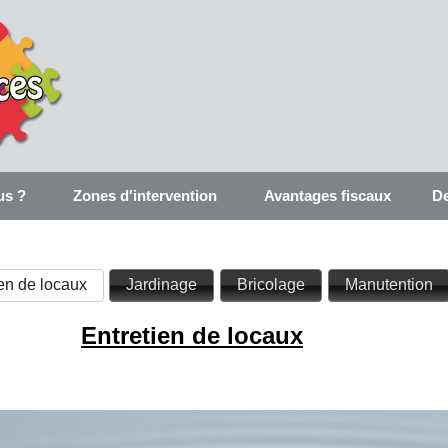
us ?
Zones d'intervention
Avantages fiscaux
De
ien de locaux
Jardinage
Bricolage
Manutention
Entretien de locaux