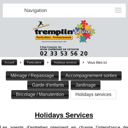
Navigation
>
>
>
Vous êtes ici
Accueil
Particuliers
Holidays services
Ménage / Repassage
Accompagnement sorties
Garde d'enfants
Jardinage
Bricolage / Manutention
Holidays services
Holidays Services
Les agents d'entretien prennent en charge l'intendance de